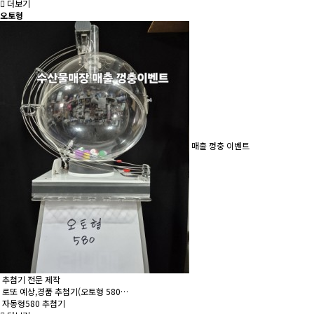
더보기
오토형
매출 껑충 이벤트
추첨기 전문 제작
로또 예상,경품 추첨기(오토형 580…
자동형580 추첨기