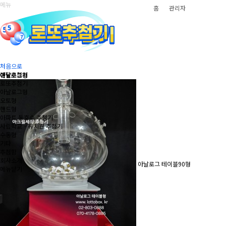
메뉴
홈
관리자
추첨기
각종 행사, 촬영, 방송, 경품추첨, 순서, 조추첨, 사립학교, 아파트동호수 추첨,
1인방송 추첨, 광고 홍보 경품추첨
수입 중국산 제품이나, 부품이 아닌, 순 국내산 순정품으로 제작, 내구성과 아
처음으로
울러 안정성을 보장합니다.
렌탈추첨기
아날로그형
로또추첨기
아날로그형
오토형
핸드형
아파트 동호수 추첨기
사립학교ㆍ유치원 추첨기
수동형
기타
추첨함
회사소개
아날로그 테이블90형
메뉴닫기