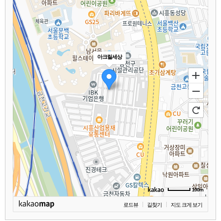
아크릴세상
100m
로드뷰
길찾기
지도 크게 보기