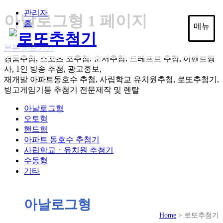
관리자
아날로그형 1 페이지
홈
메뉴
본문 바로가기
경품추첨, 스포츠 조추첨, 순서추첨, 드레프트 추첨, 이벤트행
사, 1인 방송 추첨, 광고홍보,
재개발 아파트동호수 추첨, 사립학교 유치원추첨, 로또추첨기,
빙고게임기등
추첨기 전문제작 및 렌탈
아날로그형
오토형
핸드형
아파트 동호수 추첨기
사립학교ㆍ유치원 추첨기
수동형
기타
아날로그형
Home
> 로또추첨기