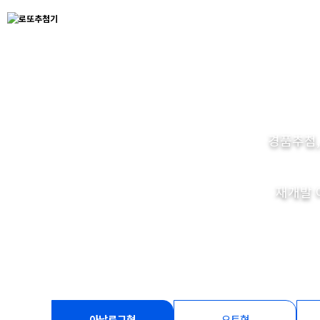
경품추첨,
재개발 
아날로그형
오토형