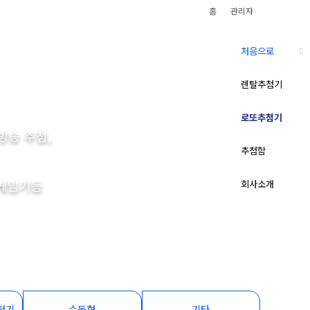
홈
관리자
처음으로
렌탈추첨기
로또추첨기
방송 추첨,
추첨함
고게임기등
회사소개
첨기
수동형
기타