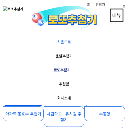
홈
관리자
메뉴
경품추첨, 스포츠 조추첨, 순서추첨, 드레프트 추첨,
처음으로
이벤트행사, 1인 방송 추첨, 광고홍보,
렌탈추첨기
재개발 아파트동호수 추첨, 사립학교 유치원추첨,
로또추첨기, 빙고게임기등
로또추첨기
추첨기 전문제작 및 렌탈
추첨함
회사소개
아날로그형
오토형
핸드형
아파트 동호수 추첨기
사립학교ㆍ유치원 추
수동형
첨기