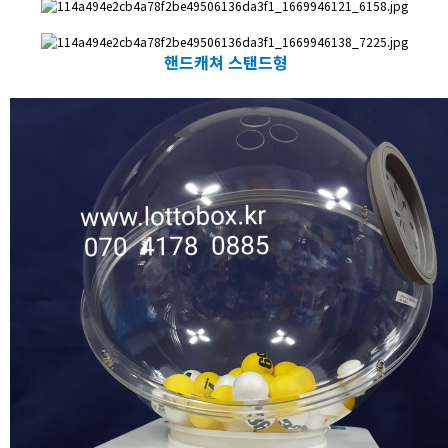
​핸드캐쳐 스탠드형