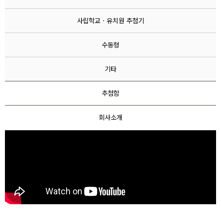
기타
사립학교ㆍ유치원 추첨기
핸드형
수동형
Home
> 로또추첨기
기타
핸드캐쳐 테이블형
아크릴세상
추첨함
11-22
회사소개
2494