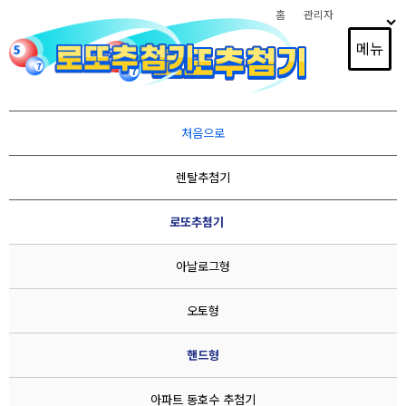
홈
관리자
메뉴
경품추첨, 스포츠 조추첨, 순서추첨, 드레프트 추첨,
처음으로
이벤트행사, 1인 방송 추첨, 광고홍보,
렌탈추첨기
재개발 아파트동호수 추첨, 사립학교 유치원추첨,
로또추첨기, 빙고게임기등
로또추첨기
추첨기 전문제작 및 렌탈
아날로그형
오토형
아날로그형
오토형
핸드형
핸드형
아파트 동호수 추첨기
사립학교ㆍ유치원 추
수동형
첨기
아파트 동호수 추첨기